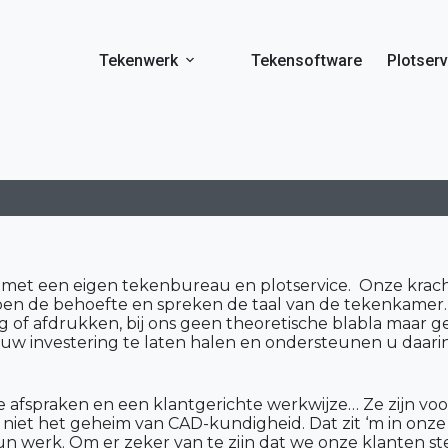
Tekenwerk
Tekensoftware
Plotserv
r met een eigen tekenbureau en plotservice. Onze krach
jpen de behoefte en spreken de taal van de tekenkame
 of afdrukken, bij ons geen theoretische blabla maar g
 uw investering te laten halen en ondersteunen u daarin
e afspraken en een klantgerichte werkwijze… Ze zijn vo
niet het geheim van CAD-kundigheid. Dat zit ‘m in onze 
werk. Om er zeker van te zijn dat we onze klanten stee