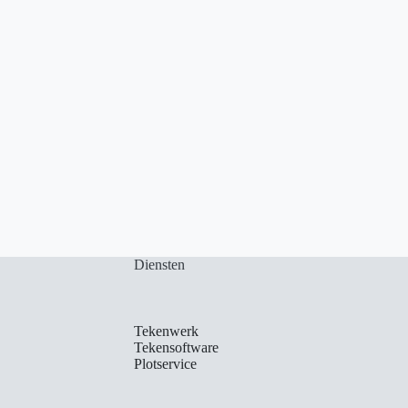
Diensten
Tekenwerk
Tekensoftware
Plotservice